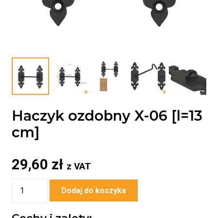
Haczyk ozdobny X-06 [l=13
cm]
29,60
zł
z VAT
ilość
Dodaj do koszyka
Haczyk
ozdobny