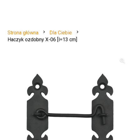
navigate_next
navigate_next
Strona główna
Dla Ciebie
Haczyk ozdobny X-06 [l=13 cm]