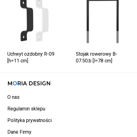
Uchwyt ozdobny R-09
Stojak rowerowy B-
[h=11 cm]
07.50.b [l=78 cm]
M
O
RIA DESIGN
O nas
Regulamin sklepu
Polityka prywatności
Dane Firmy