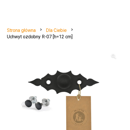
navigate_next
navigate_next
Strona główna
Dla Ciebie
Uchwyt ozdobny R-07 [h=12 cm]