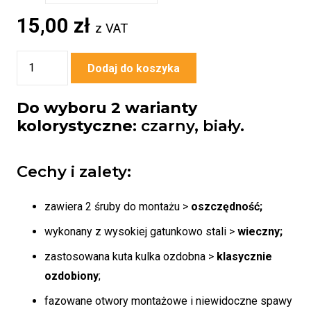
15,00
zł
z VAT
ilość
Dodaj do koszyka
Uchwyt
ozdobny
Do wyboru 2 warianty
R-
kolorystyczne:
czarny, biały.
07
[h=12
Cechy i zalety:
cm]
zawiera 2 śruby do montażu >
oszczędność;
wykonany z wysokiej gatunkowo stali >
wieczny;
zastosowana kuta kulka ozdobna >
klasycznie
ozdobiony
;
fazowane otwory montażowe i niewidoczne spawy