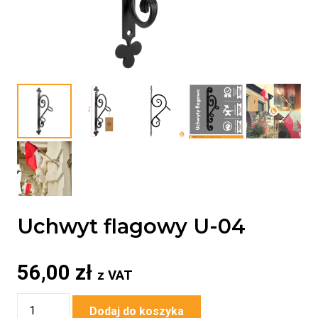
Uchwyt flagowy U-04
56,00
zł
z VAT
ilość
Dodaj do koszyka