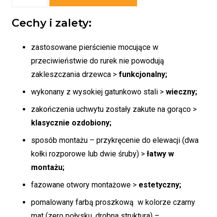
Uchwyt
flagowy
Cechy i zalety:
U-
04
zastosowane pierścienie mocujące w
przeciwieństwie do rurek nie powodują
zakleszczania drzewca >
funkcjonalny;
wykonany z wysokiej gatunkowo stali >
wieczny;
zakończenia uchwytu zostały zakute na gorąco >
klasycznie ozdobiony;
sposób montażu – przykręcenie do elewacji (dwa
kołki rozporowe lub dwie śruby) >
łatwy w
montażu;
fazowane otwory montażowe >
estetyczny;
pomalowany farbą proszkową w kolorze czarny
mat (zero połysku, drobna struktura) –