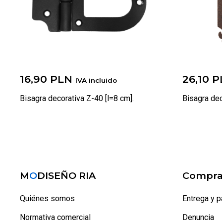
16,90
PLN
26,10
P
IVA incluido
Bisagra decorativa Z-40 [l=8 cm].
Bisagra dec
M
O
DISEÑO RIA
Compra
Quiénes somos
Entrega y 
Normativa comercial
Denuncia