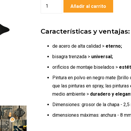
Zawias
Añadir al carrito
ozdobny
Z-
02u
Características y ventajas:
[l=15
cm]
de acero de alta calidad >
eterno;
cantidad
bisagra trenzada >
universal;
orificios de montaje biselados >
estét
Pintura en polvo en negro mate (brillo 
que las pinturas en spray, las pintura
medio ambiente >
duradero y elega
Dimensiones: grosor de la chapa - 2,5 
dimensiones máximas: anchura - 8 mm, 