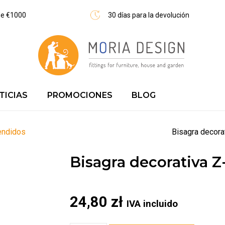
 de €1000
30 días para la devolución
TICIAS
PROMOCIONES
BLOG
Aparcabicicletas | fabricante | envío urgente
navegar_siguiente
endidos
Bisagra decora
Bisagra decorativa Z-
24,80
zł
IVA incluido