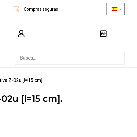
Compras seguras
carro_compra
busque en
tiva Z-02u [l=15 cm].
02u [l=15 cm].